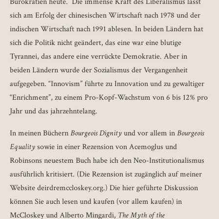
Bürokratien heute. Die immense Kraft des Liberalismus lässt
sich am Erfolg der chinesischen Wirtschaft nach 1978 und der
indischen Wirtschaft nach 1991 ablesen. In beiden Ländern hat
sich die Politik nicht geändert, das eine war eine blutige
Tyrannei, das andere eine verrückte Demokratie. Aber in
beiden Ländern wurde der Sozialismus der Vergangenheit
aufgegeben. “Innovism” führte zu Innovation und zu gewaltiger
“Enrichment”, zu einem Pro-Kopf-Wachstum von 6 bis 12% pro
Jahr und das jahrzehntelang.
In meinen Büchern
Bourgeois Dignity
und vor allem in
Bourgeois
Equality
sowie in einer Rezension von Acemoglus und
Robinsons neuestem Buch habe ich den Neo-Institutionalismus
ausführlich kritisiert. (Die Rezension ist zugänglich auf meiner
Website deirdremccloskey.org.) Die hier geführte Diskussion
können Sie auch lesen und kaufen (vor allem kaufen) in
McCloskey und Alberto Mingardi,
The Myth of the