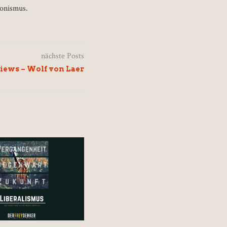
ionismus.
nächste Posts
views – Wolf von Laer