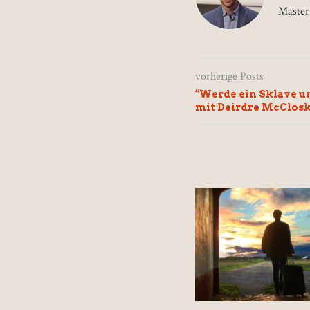
Master 
vorherige Posts
“Werde ein Sklave un
mit Deirdre McClos