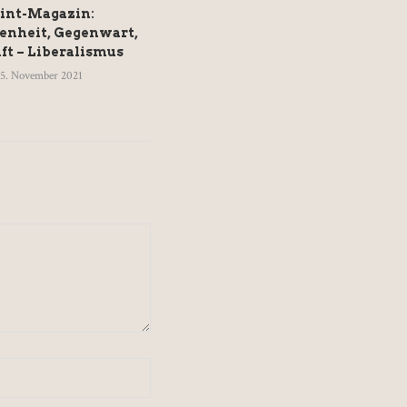
int-Magazin:
Regenbogenfarben im Dienst
enheit, Gegenwart,
europäischer
ft – Liberalismus
Gewissensberuhigung
15. November 2021
28. Juni 2021