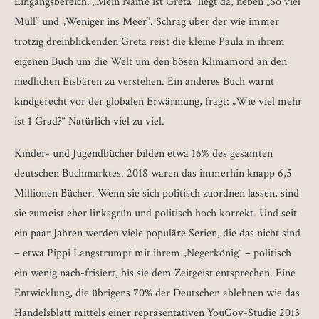
Eingangsbereich. „Mein Name ist Greta“ liegt da, neben „So viel
Müll“ und „Weniger ins Meer“. Schräg über der wie immer
trotzig dreinblickenden Greta reist die kleine Paula in ihrem
eigenen Buch um die Welt um den bösen Klimamord an den
niedlichen Eisbären zu verstehen. Ein anderes Buch warnt
kindgerecht vor der globalen Erwärmung, fragt: „Wie viel mehr
ist 1 Grad?“ Natürlich viel zu viel.
Kinder- und Jugendbücher bilden etwa 16% des gesamten
deutschen Buchmarktes. 2018 waren das immerhin knapp 6,5
Millionen Bücher. Wenn sie sich politisch zuordnen lassen, sind
sie zumeist eher linksgrün und politisch hoch korrekt. Und seit
ein paar Jahren werden viele populäre Serien, die das nicht sind
– etwa Pippi Langstrumpf mit ihrem „Negerkönig“ – politisch
ein wenig nach-frisiert, bis sie dem Zeitgeist entsprechen. Eine
Entwicklung, die übrigens 70% der Deutschen ablehnen wie das
Handelsblatt mittels einer repräsentativen YouGov-Studie 2013