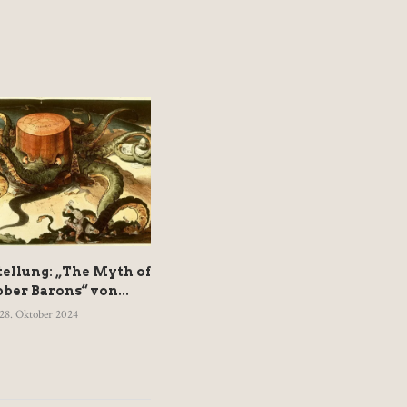
ellung: „The Myth of
80 Jahre nach Hayeks »Weg
ber Barons“ von...
zur Knechtschaft« –...
28. Oktober 2024
17. August 2024