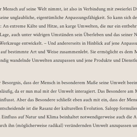
r Mensch auf seine Welt nimmt, ist also in Verbindung mit zweierlei D
f seine unglaubliche, eigentümliche Anpassungsfähigkeit. So kann sich
: An extreme Kälte und Hitze, an karge Umwelten, die nur ein entbeh
r Lage, auch unter widrigen Umständen sein Überleben und das seiner N
 Werkzeuge entwickelt. – Und andererseits in Hinblick auf jene Anpassu
h auf bestimmte Art und Weise zusammenlebt. Sie ermöglicht es dem M
ändig wandelnde Umwelten anzupassen und jene Produkte und Dienstlei
r Besorgnis, dass der Mensch in besonderem Maße seine Umwelt beeinfl
äufig, da er nun mal mit der Umwelt interagiert. Das Besondere am M
influsst. Aber das Besondere schließt eben auch mit ein, dass der Men
Entscheidende ist die Rasanz der kulturellen Evolution. Salopp formuli
n Einfluss auf Natur und Klima beinhaltet notwendigerweise auch die 
urch ihn (möglicherweise radikal) verändernden Umwelt anzupassen un