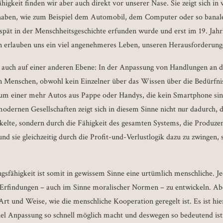
gkeit finden wir aber auch direkt vor unserer Nase. Sie zeigt sich in 
 haben, wie zum Beispiel dem Automobil, dem Computer oder so banal
v spät in der Menschheitsgeschichte erfunden wurde und erst im 19. Jah
n erlauben uns ein viel angenehmeres Leben, unseren Herausforderung
er auch auf einer anderen Ebene: In der Anpassung von Handlungen an d
n Menschen, obwohl kein Einzelner über das Wissen über die Bedürfni
kaum einer mehr Autos aus Pappe oder Handys, die kein Smartphone sin
odernen Gesellschaften zeigt sich in diesem Sinne nicht nur dadurch, 
kelte, sondern durch die Fähigkeit des gesamten Systems, die Produzen
nd sie gleichzeitig durch die Profit-und-Verlustlogik dazu zu zwingen
sfähigkeit ist somit in gewissem Sinne eine urtümlich menschliche. Je
e Erfindungen – auch im Sinne moralischer Normen – zu entwickeln. Abe
Art und Weise, wie die menschliche Kooperation geregelt ist. Es ist hie
iel Anpassung so schnell möglich macht und deswegen so bedeutend ist