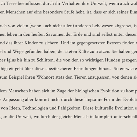
ch Tiere beeinflussen durch ihr Verhalten ihre Umwelt, wenn auch wo
n Menschen auf eine besondere Stufe hebt, ist, dass er sich seiner Ein
h von vielen (wenn auch nicht allen) anderen Lebewesen abgrenzt, ist
en leben in den heißen Savannen der Erde und sind selbst unter diese
nd das ihrer Kinder zu sichern. Und im gegengesetzten Extrem finden 
tel und Wege gefunden haben, der steten Kälte zu trotzen. Sie haben g
r Iglus bis hin zu Schlitten, die von den so wichtigen Hunden gezoge
igkeit geht über diese spezifischeren Erfindungen hinaus. So entwicke
zum Beispiel ihren Wohnort stets den Tieren anzupassen, von denen sie
dem Menschen haben sich im Zuge der biologischen Evolution zu komp
s Anpassung aber kommt nicht durch diese langsame Form der Evoluti
von Ideen, Technologien und Fähigkeiten. Diese kulturelle Evolution e
ng an die Umwelt, wodurch der gleiche Mensch in komplett unterschie