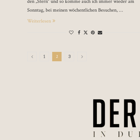
den „Stern“ und so komme auch ich immer wieder am
Sonntag, bei meinen wöchentlichen Besuchen, …
Weiterlesen
2
1
3