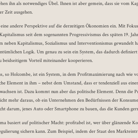
en ihn als notwendiges Übel. Ihnen ist aber gemein, dass sie vom Kap
er Zeit ausgehen.
ine andere Perspektive auf die derzeitigen Ökonomien ein. Mit Foku
 Kapitalismus seit dem sogenannten Progressivismus des späten 19. Jahr
tem neben Kapitalismus, Sozialismus und Interventionismus gewandelt ha
ntümlichen Logik. Um genau zu sein ein System, das dadurch definiert w
zu beidseitigem Vorteil miteinander kooperieren.
us, so Holcombe, ist ein System, in dem Profitmaximierung nach wie vo
tische Element in ihm – nebst dem Umstand, dass er tendenziell aus ein
wachsen ist. Dazu kommt nun aber das politische Element. Denn die Prof
 nicht mehr daraus, ob ein Unternehmen den Bedürfnissen der Konsum
nicht darum, jenes Auto oder Smartphone zu bauen, das die Kunden ger
irma basiert auf politischer Macht: profitabel ist, wer über glänzende Ko
Regulierung sichern kann. Zum Beispiel, indem der Staat den Markteintr