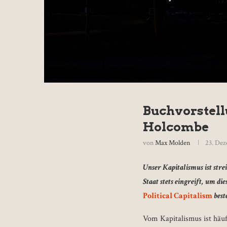
Buchvorstellu
Holcombe
von
Max Molden
23. De
Unser Kapitalismus ist strei
Staat stets eingreift, um d
Political Capitalism
best
Vom Kapitalismus ist häuf