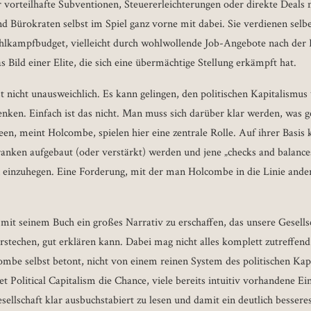
 vorteilhafte Subventionen, Steuererleichterungen oder direkte Deals 
nd Bürokraten selbst im Spiel ganz vorne mit dabei. Sie verdienen selbe
lkampfbudget, vielleicht durch wohlwollende Job-Angebote nach der P
 Bild einer Elite, die sich eine übermächtige Stellung erkämpft hat.
st nicht unausweichlich. Es kann gelingen, den politischen Kapitalismu
enken. Einfach ist das nicht. Man muss sich darüber klar werden, was 
een, meint Holcombe, spielen hier eine zentrale Rolle. Auf ihrer Basis
ranken aufgebaut (oder verstärkt) werden und jene „checks and balances
en einzuhegen. Eine Forderung, mit der man Holcombe in die Linie ander
 mit seinem Buch ein großes Narrativ zu erschaffen, das unsere Gesell
rstechen, gut erklären kann. Dabei mag nicht alles komplett zutreffend 
mbe selbst betont, nicht von einem reinen System des politischen Kap
et Political Capitalism die Chance, viele bereits intuitiv vorhandene Ein
sellschaft klar ausbuchstabiert zu lesen und damit ein deutlich bessere