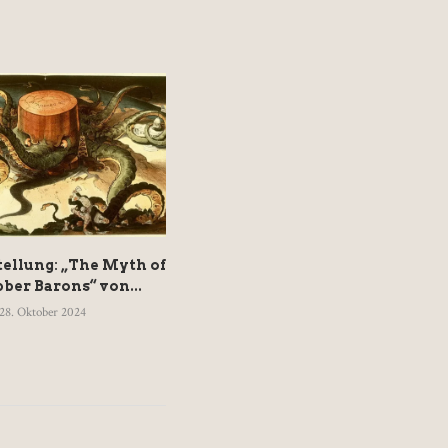
ellung: „The Myth of
80 Jahre nach Hayeks »Weg
ber Barons“ von...
zur Knechtschaft« –...
28. Oktober 2024
17. August 2024