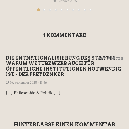
28. Februar 2025
1 KOMMENTARE
DIE ENTNATIONALISIERUNG DES STAATES –
ANTWORTEN
WARUM WETTBEWERB AUCH FÜR
ÖFFENTLICHE INSTITUTIONEN NOTWENDIG
IST - DER FREYDENKER
16. September 2020 - 15:46
[…] Philosophie & Politik […]
HINTERLASSE EINEN KOMMENTAR