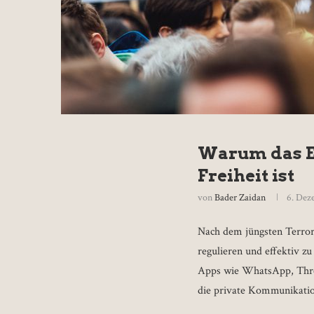
Warum das EU
Freiheit ist
von
Bader Zaidan
6. Dez
Nach dem jüngsten Terror
regulieren und effektiv zu
Apps wie WhatsApp, Three
die private Kommunikatio