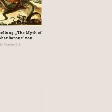
ellung: „The Myth of
80 Jahre nach Hayeks »Weg
ber Barons“ von...
zur Knechtschaft« –...
28. Oktober 2024
17. August 2024