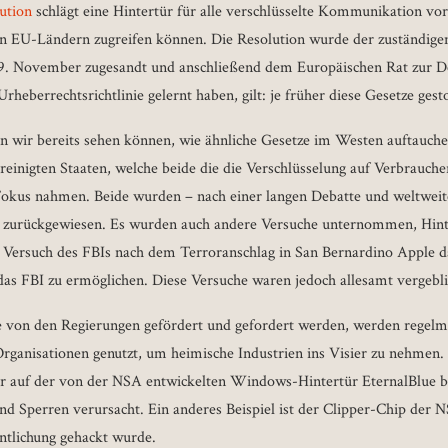
ution
schlägt eine Hintertür für alle verschlüsselte Kommunikation vor,
len EU-Ländern zugreifen können. Die Resolution wurde der zuständig
9. November zugesandt und anschließend dem Europäischen Rat zur De
rheberrechtsrichtlinie gelernt haben, gilt: je früher diese Gesetze ges
n wir bereits sehen können, wie ähnliche Gesetze im Westen auftauchen;
inigten Staaten, welche beide die die Verschlüsselung auf Verbrauche
 Fokus nahmen. Beide wurden – nach einer langen Debatte und weltweit
nd zurückgewiesen. Es wurden auch andere Versuche unternommen, Hint
 Versuch des FBIs nach dem Terroranschlag in San Bernardino Apple da
das FBI zu ermöglichen. Diese Versuche waren jedoch allesamt vergebli
ie von den Regierungen gefördert und gefordert werden, werden regelm
rganisationen genutzt, um heimische Industrien ins Visier zu nehmen. E
r auf der von der NSA entwickelten Windows-Hintertür EternalBlue bas
nd Sperren verursacht. Ein anderes Beispiel ist der Clipper-Chip der N
entlichung gehackt wurde.