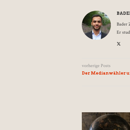
BADE
Bader Z
Er stu
vorherige Posts
Der Medianwähler un