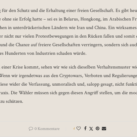
g für den Schutz und die Erhaltung einer freien Gesellschaft. Es gibt he
 ohne sie Erfolg hatte – sei es in Belarus, Hongkong, im Arabischen Fr
chen in unterdrückerischen Ländern wie Iran und China. Ein wirksames
r nicht nur vielen Protestbewegungen in den Rücken fallen und somit d
 und die Chance auf freiere Gesellschaften verringern, sondern sich au
 es Hunderten von Industrien schaden würde.
einer Krise kommt, sehen wir wie sich dieselben Verhaltensmuster wi
. Wenn wir irgendetwas aus den Cryptowars, Verboten und Regulierung
iese wider die Verfassung, unmoralisch und, salopp gesagt, nicht funkt
raxis. Die Wähler müssen sich gegen diesen Angriff stellen, um die mo
zu schützen.
0 Kommentare
4