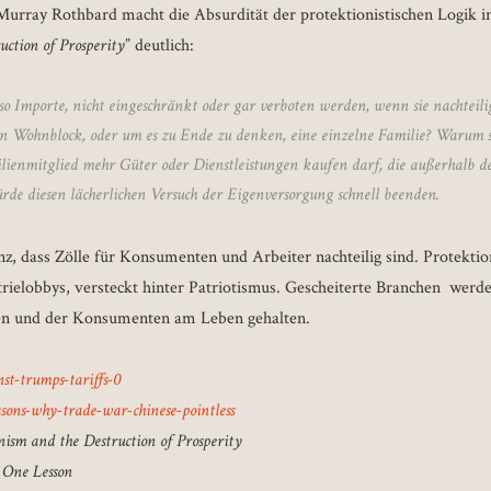
urray Rothbard macht die Absurdität der protektionistischen Logik i
uction of Prosperity
” deutlich:
o Importe, nicht eingeschränkt oder gar verboten werden, wenn sie nachteilig
en Wohnblock, oder um es zu Ende zu denken, eine einzelne Familie? Warum so
lienmitglied mehr Güter oder Dienstleistungen kaufen darf, die außerhalb de
e diesen lächerlichen Versuch der Eigenversorgung schnell beenden.
nz, dass Zölle für Konsumenten und Arbeiter nachteilig sind. Protektion
trielobbys, versteckt hinter Patriotismus. Gescheiterte Branchen werd
en und der Konsumenten am Leben gehalten.
st-trumps-tariffs-0
asons-why-trade-war-chinese-pointless
ism and the Destruction of Prosperity
 One Lesson