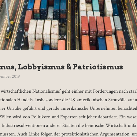
mus, Lobbyismus & Patriotismus
zember 2019
 wirtschaftlichen Nationalismus’ geht einher mit Forderungen nach stä
tionalen Handels. Insbesondere die US-amerikanischen Strafzölle auf 
cher Unruhe geführt und gerade amerikanische Unternehmen benachteil
llen wird von Politikern und Experten seit jeher debattiert. Ein wese
Industriesubventionen anderer Staaten die heimische Wirtschaft unfa
üssten. Auch Linke folgen der protektionistischen Argumentation, um