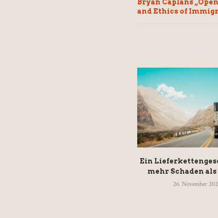
Bryan Caplans „Open
and Ethics of Immig
Ein Lieferkettenges
mehr Schaden als
26. November 20