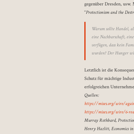
gegenüber Dresden, usw. M
“
Protectionism and the Destr
Warum sollte Handel, als
eine Nachbarschaft, ein
verfügen, dass kein Fami
wurden? Der Hunger würd
Letztlich ist die Konseque
Schutz für mächtige Indus
erfolgreichen Unternehm
Quellen:
https://mises.org/wire/again
https://mises.org/wire/6-re
Murray Rothbard, Protection
Henry Hazlitt, Economics in