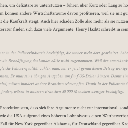
en, um defizitäre zu unterstützen – führen über Kurz oder Lang zu h
em können andere Wirtschaftsräume davon profitieren, weil sie mit g
die Kaufkraft steigt. Auch hier schaden Zölle also mehr als sie nutzen
iteratur finden sich dazu viele Argumente. Henry Hazlitt schreibt in s
 in der Pulloverindustrie beschäftigt, die vorher nicht dort gearbeitet haben.
r die Beschäftigung des Landes hätte nicht zugenommen. Weil der amerikani
leiche Pulloverqualität zahlen muss, hat er jetzt genau diesen Betrag wenige
nnen. Er muss seine übrigen Ausgaben um fünf US-Dollar kürzen. Damit eine
wird, müssen hundert andere Branchen schrumpfen. Damit in der Pulloverindus
 finden, wären in anderen Branchen 50.000 Menschen weniger beschäftigt.
otektionisten, dass sich ihre Argumente nicht nur international, sond
wie die USA aufgrund eines höheren Lohnniveaus einen Wettbewerbsn
er Fall für New York gegenüber Alabama, für Deutschland gegenüber Kr