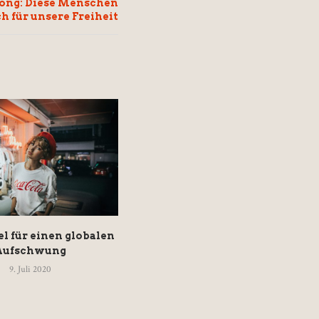
kong: Diese Menschen
 für unsere Freiheit
l für einen globalen
„Der Markt regelt das (nicht)!“
Aufschwung
30. Juni 2020
9. Juli 2020