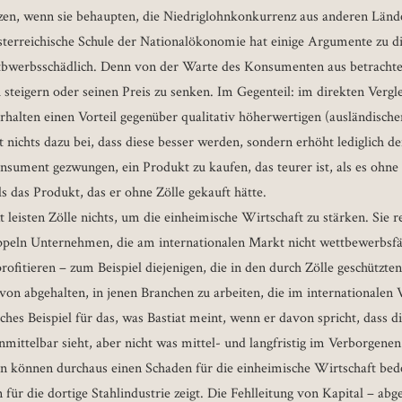
zen, wenn sie behaupten, die Niedriglohnkonkurrenz aus anderen Län
sterreichische Schule der Nationalökonomie hat einige Argumente zu d
ttbwerbsschädlich. Denn von der Warte des Konsumenten aus betrachtet,
u steigern oder seinen Preis zu senken. Im Gegenteil: im direkten Verg
rhalten einen Vorteil gegenüber qualitativ höherwertigen (ausländisch
t nichts dazu bei, dass diese besser werden, sondern erhöht lediglich de
sument gezwungen, ein Produkt zu kaufen, das teurer ist, als es ohne 
als das Produkt, das er ohne Zölle gekauft hätte.
 leisten Zölle nichts, um die einheimische Wirtschaft zu stärken. Sie r
eln Unternehmen, die am internationalen Markt nicht wettbewerbsfähig
rofitieren – zum Beispiel diejenigen, die in den durch Zölle geschützte
avon abgehalten, in jenen Branchen zu arbeiten, die im internationalen V
sches Beispiel für das, was Bastiat meint, wenn er davon spricht, dass di
mittelbar sieht, aber nicht was mittel- und langfristig im Verborgenen 
 können durchaus einen Schaden für die einheimische Wirtschaft bede
für die dortige Stahlindustrie zeigt. Die Fehlleitung von Kapital – ab