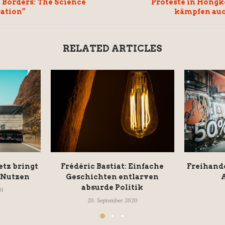
 Borders: The Science
Proteste in Hong
ration”
kämpfen auch
RELATED ARTICLES
etz bringt
Frédéric Bastiat: Einfache
Freihande
 Nutzen
Geschichten entlarven
absurde Politik
20
20. September 2020