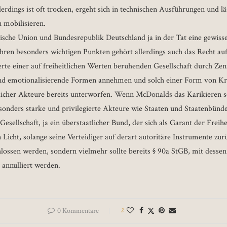
llerdings ist oft trocken, ergeht sich in technischen Ausführungen und lä
 mobilisieren.
äische Union und Bundesrepublik Deutschland ja in der Tat eine gewisse
hren besonders wichtigen Punkten gehört allerdings auch das Recht au
erte einer auf freiheitlichen Werten beruhenden Gesellschaft durch Zen
und emotionalisierende Formen annehmen und solch einer Form von Kri
ftlicher Akteure bereits unterworfen. Wenn McDonalds das Karikieren 
esonders starke und privilegierte Akteure wie Staaten und Staatenbünde
Gesellschaft, ja ein überstaatlicher Bund, der sich als Garant der Freihe
n Licht, solange seine Verteidiger auf derart autoritäre Instrumente zur
hlossen werden, sondern vielmehr sollte bereits § 90a StGB, mit dessen 
annulliert werden.
0 Kommentare
2