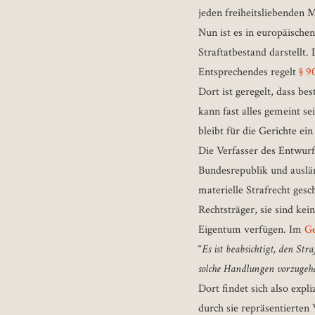
jeden freiheitsliebenden 
Nun ist es in europäische
Straftatbestand darstellt.
Entsprechendes regelt
§ 9
Dort ist geregelt, dass b
kann fast alles gemeint 
bleibt für die Gerichte e
Die Verfasser des Entwurf
Bundesrepublik und auslän
materielle Strafrecht gesc
Rechtsträger, sie sind ke
Eigentum verfügen. Im
Ge
“
Es ist beabsichtigt, den S
solche Handlungen vorzugeh
Dort findet sich also exp
durch sie repräsentierten 