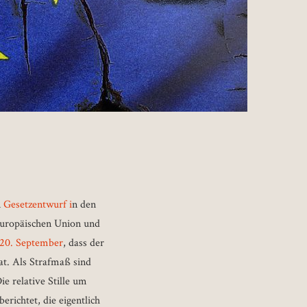
n
Gesetzentwurf i
n den
Europäischen Union und
20. September
, dass der
t. Als Strafmaß sind
ie relative Stille um
erichtet, die eigentlich