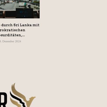
e durch Sri Lanka mit
Zehn Jahre Interstellar: Für
rokratischen
Fortschritt und Optimismus
surditäten,...
13. Oktober 2024
8. Dezember 2024