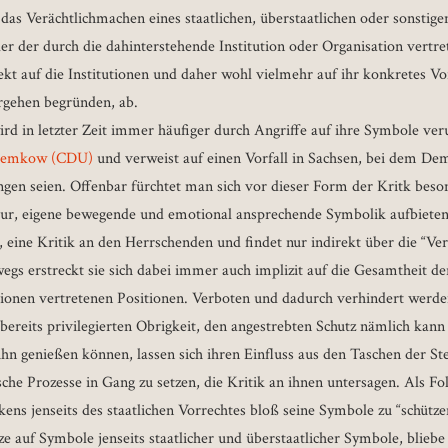
 das Verächtlichmachen eines staatlichen, überstaatlichen oder sonstig
ler der durch die dahinterstehende Institution oder Organisation vert
irekt auf die Institutionen und daher wohl vielmehr auf ihr konkretes V
orgehen begründen, ab.
rd in letzter Zeit immer häufiger durch Angriffe auf ihre Symbole veru
 Gemkow (CDU)
und verweist auf einen Vorfall in Sachsen, bei dem De
gen seien. Offenbar fürchtet man sich vor dieser Form der Kritk beson
tur, eigene bewegende und emotional ansprechende Symbolik aufbieten 
, eine Kritik an den Herrschenden und findet nur indirekt über die “Ve
egs erstreckt sie sich dabei immer auch implizit auf die Gesamtheit de
ionen vertretenen Positionen. Verboten und dadurch verhindert werden 
bereits privilegierten Obrigkeit, den angestrebten Schutz nämlich kann 
 ihn genießen können, lassen sich ihren Einfluss aus den Taschen der S
sche Prozesse in Gang zu setzen, die Kritik an ihnen untersagen. Als F
ens jenseits des staatlichen Vorrechtes bloß seine Symbole zu “schütze
e auf Symbole jenseits staatlicher und überstaatlicher Symbole, bliebe