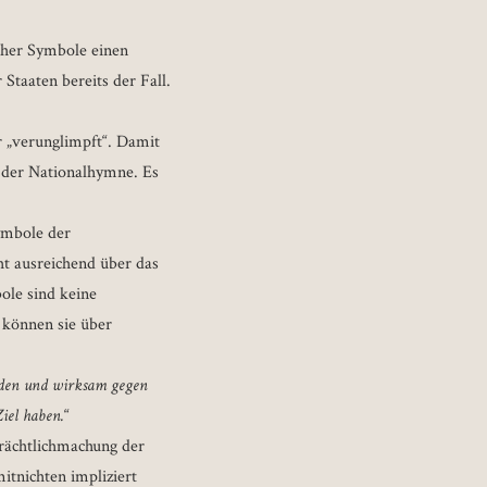
icher Symbole einen
 Staaten bereits der Fall.
r „verunglimpft“. Damit
 der Nationalhymne. Es
Symbole der
ht ausreichend über das
bole sind keine
 können sie über
ieden und wirksam gegen
iel haben.
“
erächtlichmachung der
itnichten impliziert