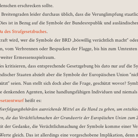
Menschen erschrecken sollte.
n Breitengraden leider durchaus üblich, dass die Verunglimpfung staatl
 Dies ist in Bezug auf die Symbole der Bundesrepublik und ausländischer
0a des Strafgesetzbuches
.
estraft wird, wer die Symbole der BRD „böswillig verächtlich macht“ ode
sein, vom Verbrennen oder Bespucken der Flagge, bis hin zum Umtexten
in weiter Ermessensspielraum.
es kritisieren, dass entsprechende Gesetzgebung bis dato nur auf die 
discher Staaten abzielt aber die Symbole der Europäischen Union “nic
hützt“ seien. Nun stellt sich doch aber die Frage, geschützt wovor? Sym
ine denkenden Agenten, keine handlungsfähigen Individuen und niemals
setzentwurf
heißt es:
trafverfolgungsbehörden ausreichende Mittel an die Hand zu geben, um entsch
en, die das Verächtlichmachen der Grundwerte der Europäischen Union zum Z
lizit der Gedanke, die Verächtlichmachung der Symbole komme einer V
Werte gleich. Das ist allerdings eine vorgeschobene Implikation, denn m