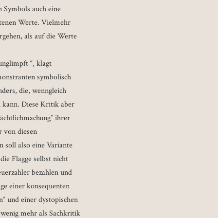
en Symbols auch eine
retenen Werte. Vielmehr
orgehen, als auf die Werte
nglimpft “, klagt
monstranten symbolisch
ders, die, wenngleich
kann. Diese Kritik aber
rächtlichmachung” ihrer
r von diesen
soll also eine Variante
die Flagge selbst nicht
teuerzahler bezahlen und
olge einer konsequenten
n“ und einer dystopischen
 wenig mehr als Sachkritik