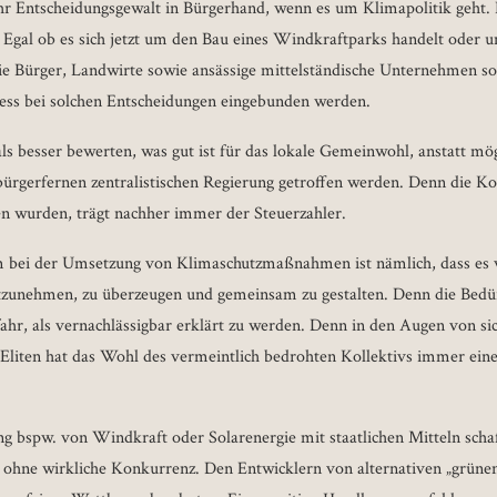
 Entscheidungsgewalt in Bürgerhand, wenn es um Klimapolitik geht. 
t. Egal ob es sich jetzt um den Bau eines Windkraftparks handelt oder 
e Bürger, Landwirte sowie ansässige mittelständische Unternehmen so
ess bei solchen Entscheidungen eingebunden werden.
mals besser bewerten, was gut ist für das lokale Gemeinwohl, anstatt mö
 bürgerfernen zentralistischen Regierung getroffen werden. Denn die Ko
en wurden, trägt nachher immer der Steuerzahler.
m bei der Umsetzung von Klimaschutzmaßnahmen ist nämlich, dass es v
tzunehmen, zu überzeugen und gemeinsam zu gestalten. Denn die Bedür
fahr, als vernachlässigbar erklärt zu werden. Denn in den Augen von si
n Eliten hat das Wohl des vermeintlich bedrohten Kollektivs immer eine
g bspw. von Windkraft oder Solarenergie mit staatlichen Mitteln schaff
hne wirkliche Konkurrenz. Den Entwicklern von alternativen „grünen