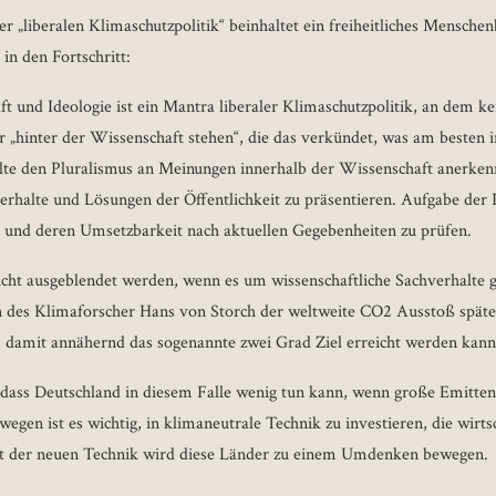
r „liberalen Klimaschutzpolitik“ beinhaltet ein freiheitliches Menschen
 in den Fortschritt:
 und Ideologie ist ein Mantra liberaler Klimaschutzpolitik, an dem k
ur „hinter der Wissenschaft stehen“, die das verkündet, was am besten in
llte den Pluralismus an Meinungen innerhalb der Wissenschaft anerken
verhalte und Lösungen der Öffentlichkeit zu präsentieren. Aufgabe der P
n und deren Umsetzbarkeit nach aktuellen Gegebenheiten zu prüfen.
icht ausgeblendet werden, wenn es um wissenschaftliche Sachverhalte g
 des Klimaforscher Hans von Storch der weltweite CO2 Ausstoß späte
, damit annähernd das sogenannte zwei Grad Ziel erreicht werden kan
, dass Deutschland in diesem Falle wenig tun kann, wenn große Emitte
egen ist es wichtig, in klimaneutrale Technik zu investieren, die wirtsc
ität der neuen Technik wird diese Länder zu einem Umdenken bewegen.