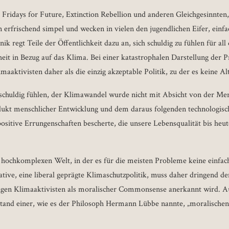
 Fridays for Future, Extinction Rebellion und anderen Gleichgesinnten,
gen erfrischend simpel und wecken in vielen den jugendlichen Eifer, einf
ik regt Teile der Öffentlichkeit dazu an, sich schuldig zu fühlen für al
it in Bezug auf das Klima. Bei einer katastrophalen Darstellung der P
aaktivisten daher als die einzig akzeptable Politik, zu der es keine Al
chuldig fühlen, der Klimawandel wurde nicht mit Absicht von der Men
ukt menschlicher Entwicklung und dem daraus folgenden technologisch
 positive Errungenschaften bescherte, die unsere Lebensqualität bis he
 hochkomplexen Welt, in der es für die meisten Probleme keine einfach
ative, eine liberal geprägte Klimaschutzpolitik, muss daher dringend 
igen Klimaaktivisten als moralischer Commonsense anerkannt wird. Auc
tand einer, wie es der Philosoph Hermann Lübbe nannte, „moralischen