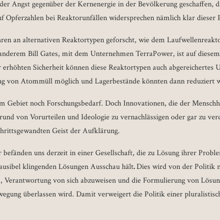
er Angst gegenüber der Kernenergie in der Bevölkerung geschaffen, das
auf Opferzahlen bei Reaktorunfällen widersprechen nämlich klar dieser 
hren an alternativen Reaktortypen geforscht, wie dem Laufwellenreak
 anderem Bill Gates, mit dem Unternehmen TerraPower, ist auf diesem 
r erhöhten Sicherheit können diese Reaktortypen auch abgereichertes
ng von Atommüll möglich und Lagerbestände könnten dann reduziert 
sem Gebiet noch Forschungsbedarf. Doch Innovationen, die der Menschhe
rund von Vorurteilen und Ideologie zu vernachlässigen oder gar zu ve
schrittsgewandten Geist der Aufklärung.
 befänden uns derzeit in einer Gesellschaft, die zu Lösung ihrer Probl
lausibel klingenden Lösungen Ausschau hält
.
Dies wird von der Politik 
d, Verantwortung von sich abzuweisen und die Formulierung von Lösung
wegung überlassen wird. Damit verweigert die Politik einer pluralistis