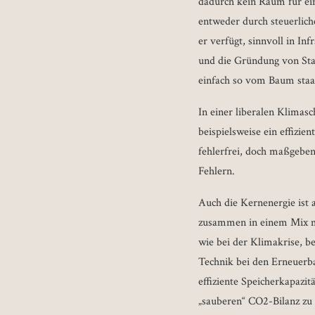
dadurch kein Raum für ei
entweder durch steuerlich
er verfügt, sinnvoll in In
und die Gründung von Star
einfach so vom Baum staat
In einer liberalen Klimas
beispielsweise ein effizie
fehlerfrei, doch maßgeben
Fehlern.
Auch die Kernenergie ist a
zusammen in einem Mix mi
wie bei der Klimakrise, b
Technik bei den Erneuerba
effiziente Speicherkapazi
„sauberen“ CO2-Bilanz zu 