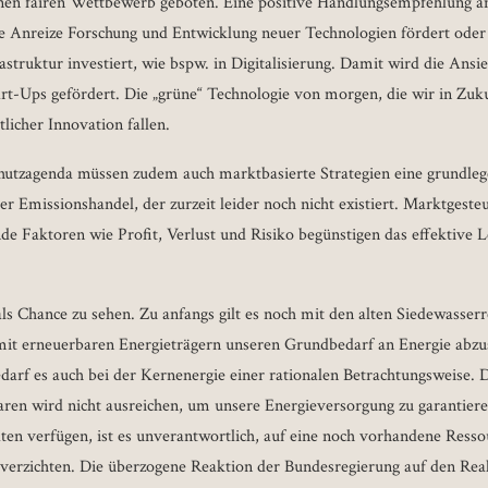
nen fairen Wettbewerb geboten. Eine positive Handlungsempfehlung an
e Anreize Forschung und Entwicklung neuer Technologien fördert oder 
frastruktur investiert, wie bspw. in Digitalisierung. Damit wird die A
t-Ups gefördert. Die „grüne“ Technologie von morgen, die wir in Zuku
licher Innovation fallen.
chutzagenda müssen zudem auch marktbasierte Strategien eine grundleg
nter Emissionshandel, der zurzeit leider noch nicht existiert. Marktgest
de Faktoren wie Profit, Verlust und Risiko begünstigen das effektive
ls Chance zu sehen. Zu anfangs gilt es noch mit den alten Siedewasserr
t erneuerbaren Energieträgern unseren Grundbedarf an Energie abzu
edarf es auch bei der Kernenergie einer rationalen Betrachtungsweise. D
ren wird nicht ausreichen, um unsere Energieversorgung zu garantiere
täten verfügen, ist es unverantwortlich, auf eine noch vorhandene Ress
verzichten. Die überzogene Reaktion der Bundesregierung auf den Rea